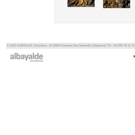
© 2022 ALBAYALDE | Esterlines, 10 20003 Donostia-San Sebastián (Gipuzkoa) Tfn: +34 656 78 14 72