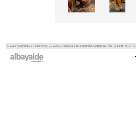
© 2022 ALBAYALDE | Esterlines, 10 20003 Donostia-San Sebastián (Gipuzkoa) Tfn: +34 656 78 14 72