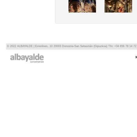
© 2022 ALBAYALDE | Esterlines, 10 20003 Donostia-San Sebastián (Gipuzkoa) Tfn: +34 656 78 14 72