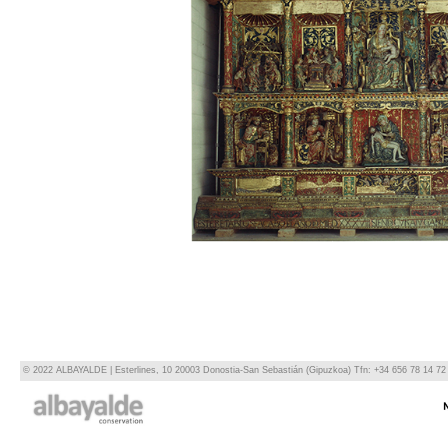
© 2022 ALBAYALDE | Esterlines, 10 20003 Donostia-San Sebastián (Gipuzkoa) Tfn: +34 656 78 14 72