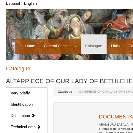
Español
English
Home
General Concepts
Catalogue
Links
Ga
Catalogue
ALTARPIECE OF OUR LADY OF BETHLEH
Catalogue
ALTARPIECE OF OUR LADY OF BETH
Very briefly
Identification
Description
DOCUMENTA
ARAMBURU-ZABALA, M. A
Technical data
el retablo de la Virgen
de Historia y teoría del A