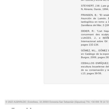
STEYAERT, J.W.:
Late g
N. Abrams, Gante, 1994
FRANSEN, B.: “El retab
Asunción de Laredo. E
tardogótica en torno a
Santillana del Mar
, 3 (1
DIDIER, R.: “L’art hisp
concernant des sculp
LUACES, J., e IBÁÑE
Internacional sobre Gil
pages 132-134.
GÓMEZ, M.L., GÓMEZ ES
en Catálogo de la expos
Burgos, 2006, pages 28
CEBALLOS ENRÍQUEZ, L.:
escultura bruselense de
de su conservación y re
t.13, pages 39-56.
© 2022 ALBAYALDE | Esterlines, 10 20003 Donostia-San Sebastián (Gipuzkoa) Tfn: +34 656 78 14 72